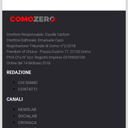
Direttore Responsabile: Davide Cantoni
Direttore Editoriale: Emanuele Caso
Registrazione Tribunale di Como: n°2/2018
Freedom of Choice - Piazza Duomo 17, 22100 Como
PIVA Cf e N° Iscr. Registro Imprese 03799020130
Online dal 14 febbraio 2018
REDAZIONE
CHI SIAMO
CONTATTI
CANALI
NEWSLAB
SOCIALAB
CRONACA