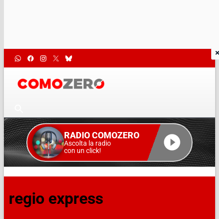
RADIO COMOZERO
Ascolta la radio
con un click!
regio express