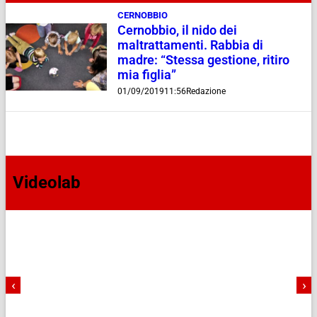
CERNOBBIO
Cernobbio, il nido dei
maltrattamenti. Rabbia di
madre: “Stessa gestione, ritiro
mia figlia”
01/09/2019
11:56
Redazione
Videolab
‹
›