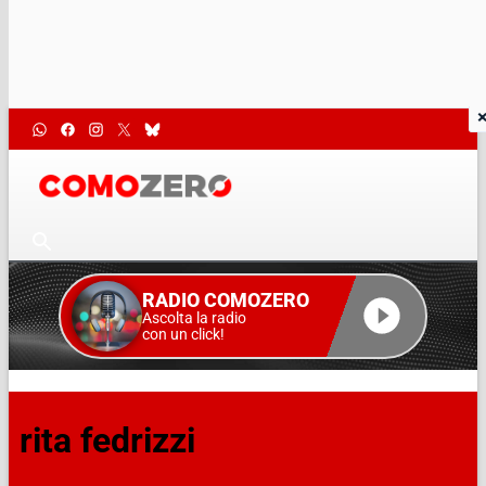
RADIO COMOZERO
Ascolta la radio
con un click!
rita fedrizzi