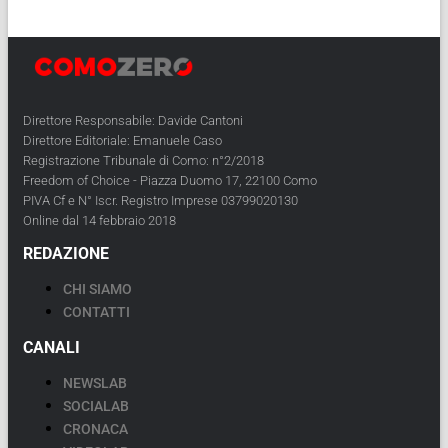
Direttore Responsabile: Davide Cantoni
Direttore Editoriale: Emanuele Caso
Registrazione Tribunale di Como: n°2/2018
Freedom of Choice - Piazza Duomo 17, 22100 Como
PIVA Cf e N° Iscr. Registro Imprese 03799020130
Online dal 14 febbraio 2018
REDAZIONE
CHI SIAMO
CONTATTI
CANALI
NEWSLAB
SOCIALAB
CRONACA