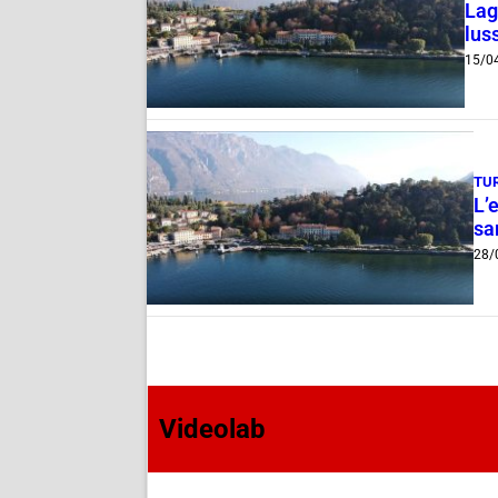
Lag
lus
15/0
TU
L’
sa
28/
Videolab