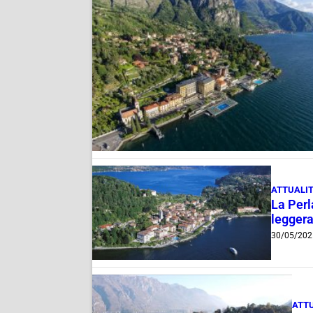
ATTUALI
La Perl
leggera
30/05/202
ATT