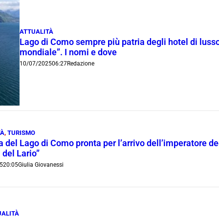
ATTUALITÀ
Lago di Como sempre più patria degli hotel di luss
mondiale”. I nomi e dove
10/07/2025
06:27
Redazione
TÀ
,
TURISMO
a del Lago di Como pronta per l’arrivo dell’imperatore deg
 del Lario”
5
20:05
Giulia Giovanessi
UALITÀ