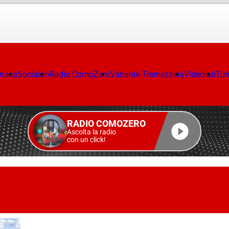
onaca
Socialab
Radio ComoZero
Variante Tremezzina
Videolab
Tur
RADIO COMOZERO
Ascolta la radio
con un click!