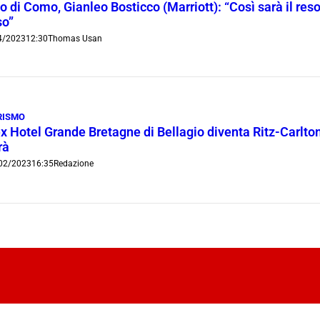
o di Como, Gianleo Bosticco (Marriott): “Così sarà il reso
so”
4/2023
12:30
Thomas Usan
RISMO
ex Hotel Grande Bretagne di Bellagio diventa Ritz-Carlton:
rà
02/2023
16:35
Redazione