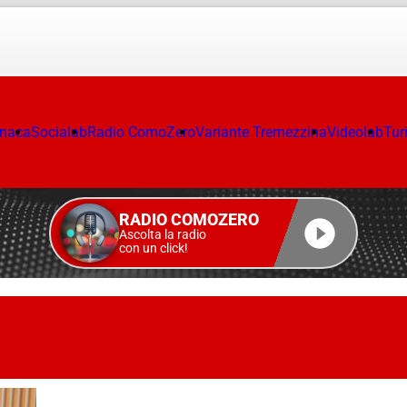
onaca
Socialab
Radio ComoZero
Variante Tremezzina
Videolab
Tur
RADIO COMOZERO
Ascolta la radio
con un click!