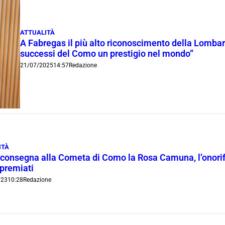
ATTUALITÀ
A Fabregas il più alto riconoscimento della Lombar
successi del Como un prestigio nel mondo”
21/07/2025
14:57
Redazione
ITÀ
consegna alla Cometa di Como la Rosa Camuna, l’onorif
i premiati
023
10:28
Redazione