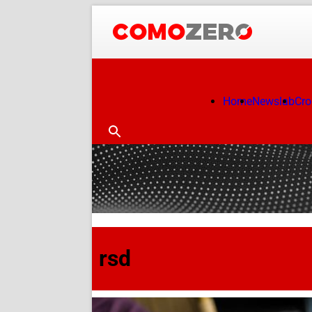
Home
Newslab
Cr
rsd