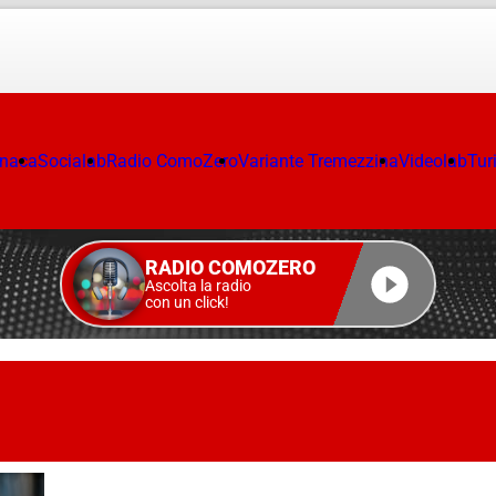
onaca
Socialab
Radio ComoZero
Variante Tremezzina
Videolab
Tur
RADIO COMOZERO
Ascolta la radio
con un click!