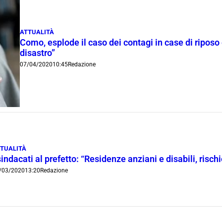
ATTUALITÀ
Como, esplode il caso dei contagi in case di riposo 
disastro”
07/04/2020
10:45
Redazione
TUALITÀ
sindacati al prefetto: “Residenze anziani e disabili, risch
/03/2020
13:20
Redazione