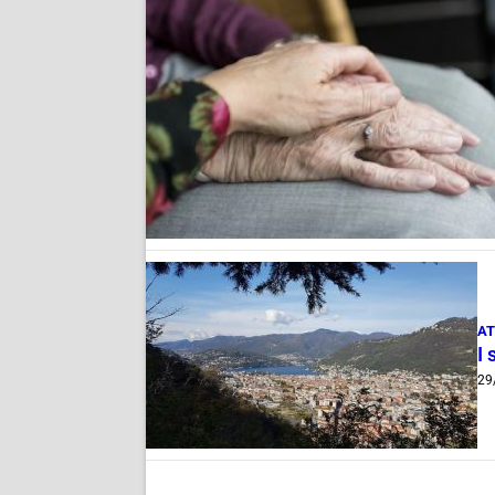
AT
I 
29