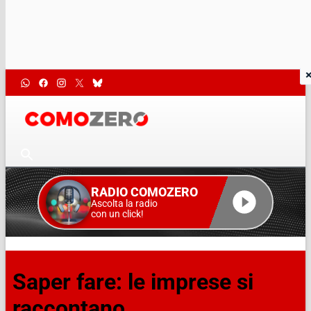
RADIO COMOZERO
Ascolta la radio
con un click!
Saper fare: le imprese si
raccontano