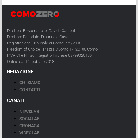
Direttore Responsabile: Davide Cantoni
Direttore Editoriale: Emanuele Caso
Registrazione Tribunale di Como: n°2/2018
Freedom of Choice - Piazza Duomo 17, 22100 Como
PIVA Cf e N° Iscr. Registro Imprese 03799020130
Online dal 14 febbraio 2018
REDAZIONE
CHI SIAMO
CONTATTI
CANALI
NEWSLAB
SOCIALAB
CRONACA
VIDEOLAB