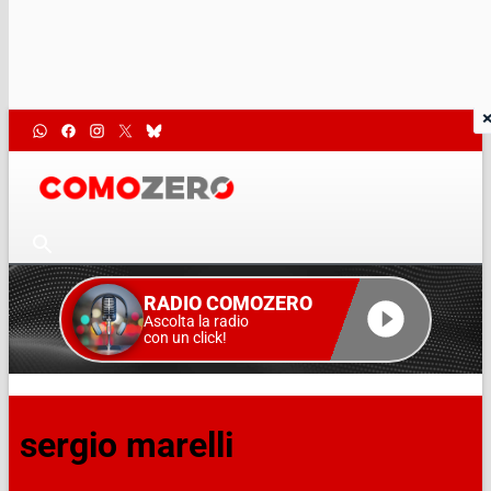
RADIO COMOZERO
Ascolta la radio
con un click!
sergio marelli