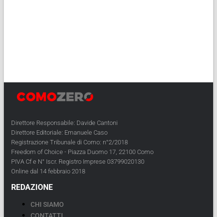
Direttore Responsabile: Davide Cantoni
Direttore Editoriale: Emanuele Caso
Registrazione Tribunale di Como: n°2/2018
Freedom of Choice - Piazza Duomo 17, 22100 Como
PIVA Cf e N° Iscr. Registro Imprese 03799020130
Online dal 14 febbraio 2018
REDAZIONE
CHI SIAMO
CONTATTI