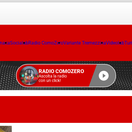
onaca
Socialab
Radio ComoZero
Variante Tremezzina
Videolab
Tur
RADIO COMOZERO
Ascolta la radio
con un click!