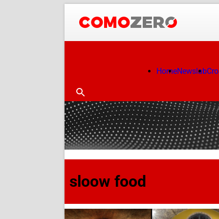
Home
Newslab
Cr
sloow food