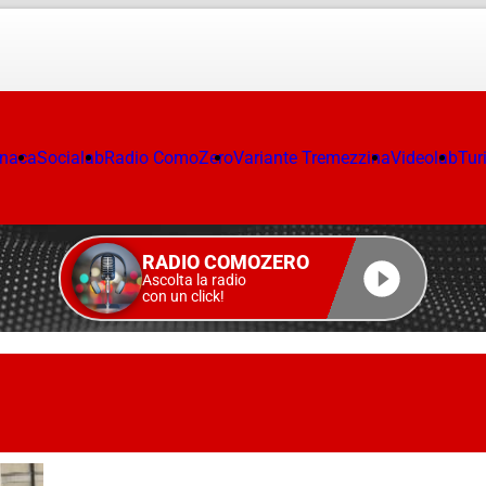
onaca
Socialab
Radio ComoZero
Variante Tremezzina
Videolab
Tur
RADIO COMOZERO
Ascolta la radio
con un click!