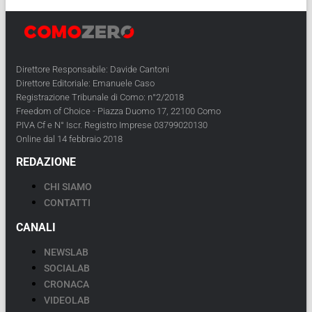
Direttore Responsabile: Davide Cantoni
Direttore Editoriale: Emanuele Caso
Registrazione Tribunale di Como: n°2/2018
Freedom of Choice - Piazza Duomo 17, 22100 Como
PIVA Cf e N° Iscr. Registro Imprese 03799020130
Online dal 14 febbraio 2018
REDAZIONE
CHI SIAMO
CONTATTI
CANALI
NEWSLAB
SOCIALAB
CRONACA
VIDEOLAB