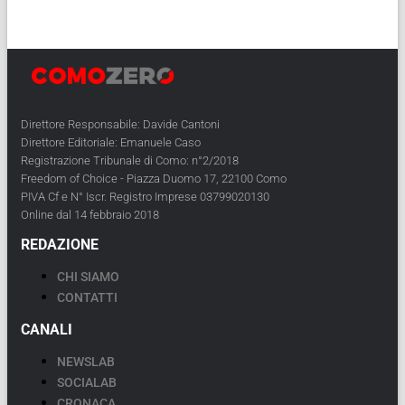
Direttore Responsabile: Davide Cantoni
Direttore Editoriale: Emanuele Caso
Registrazione Tribunale di Como: n°2/2018
Freedom of Choice - Piazza Duomo 17, 22100 Como
PIVA Cf e N° Iscr. Registro Imprese 03799020130
Online dal 14 febbraio 2018
REDAZIONE
CHI SIAMO
CONTATTI
CANALI
NEWSLAB
SOCIALAB
CRONACA