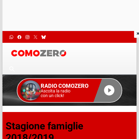
RADIO COMOZERO
Ascolta la radio
con un click!
Stagione famiglie
2018/2019