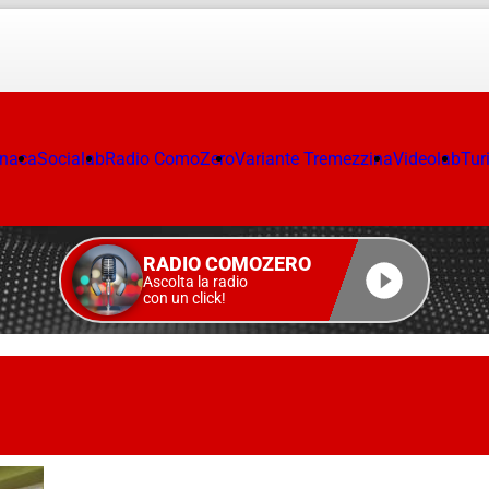
onaca
Socialab
Radio ComoZero
Variante Tremezzina
Videolab
Tur
RADIO COMOZERO
Ascolta la radio
con un click!