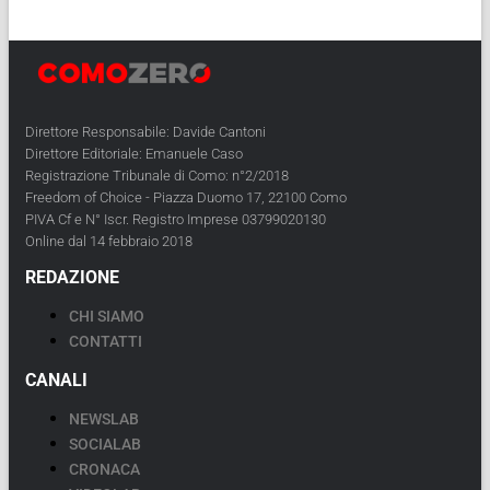
Direttore Responsabile: Davide Cantoni
Direttore Editoriale: Emanuele Caso
Registrazione Tribunale di Como: n°2/2018
Freedom of Choice - Piazza Duomo 17, 22100 Como
PIVA Cf e N° Iscr. Registro Imprese 03799020130
Online dal 14 febbraio 2018
REDAZIONE
CHI SIAMO
CONTATTI
CANALI
NEWSLAB
SOCIALAB
CRONACA