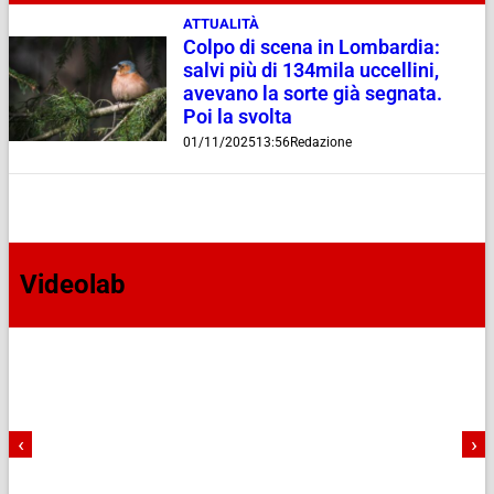
ATTUALITÀ
Colpo di scena in Lombardia:
salvi più di 134mila uccellini,
avevano la sorte già segnata.
Poi la svolta
01/11/2025
13:56
Redazione
Videolab
‹
›