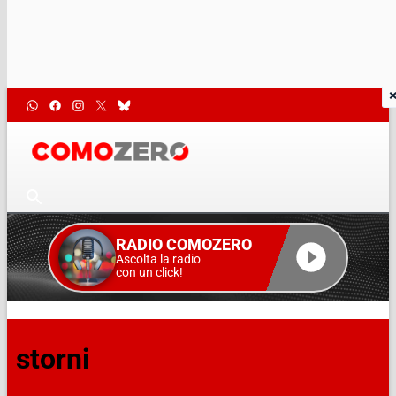
RADIO COMOZERO
Ascolta la radio
con un click!
storni