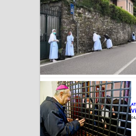
AT
Vi
04