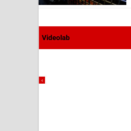
Videolab
‹