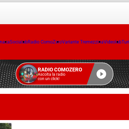
onaca
Socialab
Radio ComoZero
Variante Tremezzina
Videolab
Tur
RADIO COMOZERO
Ascolta la radio
con un click!