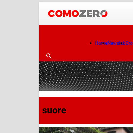
Home
Newslab
Cr
suore