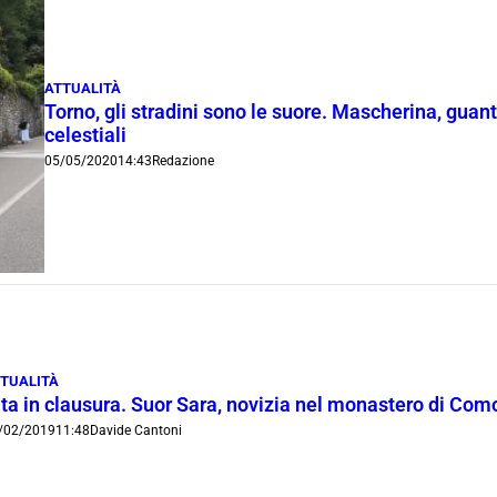
ATTUALITÀ
Torno, gli stradini sono le suore. Mascherina, guanti
celestiali
05/05/2020
14:43
Redazione
TUALITÀ
ta in clausura. Suor Sara, novizia nel monastero di Como
/02/2019
11:48
Davide Cantoni