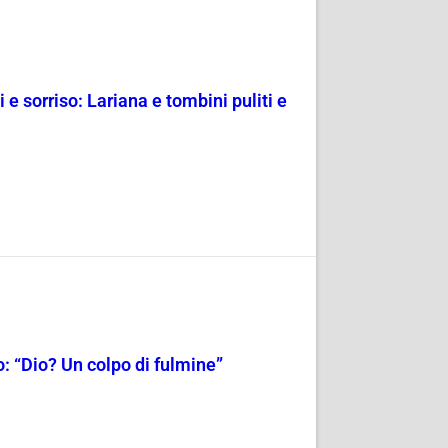
 e sorriso: Lariana e tombini puliti e
: “Dio? Un colpo di fulmine”