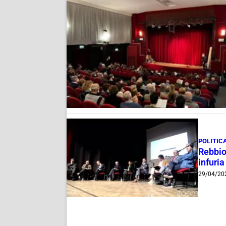
POLITIC
Rebbio
infuria
29/04/20