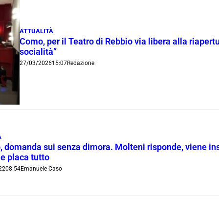
ATTUALITÀ
Como, per il Teatro di Rebbio via libera alla riapertur
socialità”
27/03/2026
15:07
Redazione
A
, domanda sui senza dimora. Molteni risponde, viene insul
 e placa tutto
22
08:54
Emanuele Caso