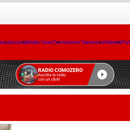
onaca
Socialab
Radio ComoZero
Variante Tremezzina
Videolab
Tur
RADIO COMOZERO
Ascolta la radio
con un click!