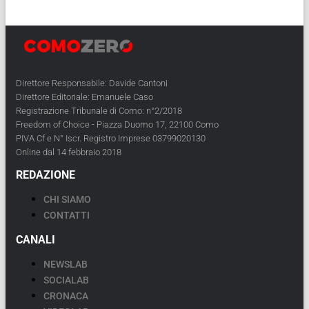
Direttore Responsabile: Davide Cantoni
Direttore Editoriale: Emanuele Caso
Registrazione Tribunale di Como: n°2/2018
Freedom of Choice - Piazza Duomo 17, 22100 Como
PIVA Cf e N° Iscr. Registro Imprese 03799020130
Online dal 14 febbraio 2018
REDAZIONE
CHI SIAMO
CONTATTI
CANALI
NEWSLAB
SOCIALAB
CRONACA