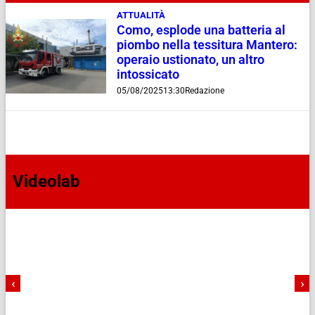
ATTUALITÀ
Como, esplode una batteria al
piombo nella tessitura Mantero:
operaio ustionato, un altro
intossicato
05/08/2025
13:30
Redazione
Videolab
‹
›