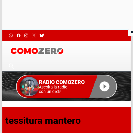
RADIO COMOZERO
Ascolta la radio
con un click!
tessitura mantero