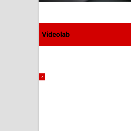
Videolab
‹