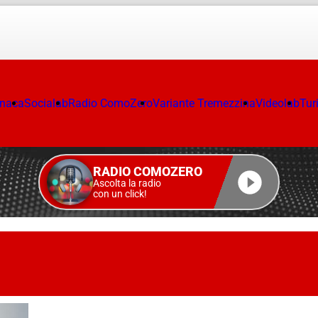
onaca
Socialab
Radio ComoZero
Variante Tremezzina
Videolab
Tur
RADIO COMOZERO
Ascolta la radio
con un click!