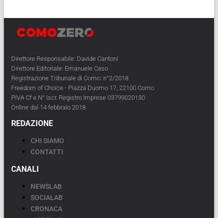
Direttore Responsabile: Davide Cantoni
Direttore Editoriale: Emanuele Caso
Registrazione Tribunale di Como: n°2/2018
Freedom of Choice - Piazza Duomo 17, 22100 Como
PIVA Cf e N° Iscr. Registro Imprese 03799020130
Online dal 14 febbraio 2018
REDAZIONE
CHI SIAMO
CONTATTI
CANALI
NEWSLAB
SOCIALAB
CRONACA