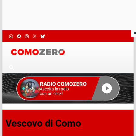
RADIO COMOZERO
Ascolta la radio
con un click!
Vescovo di Como