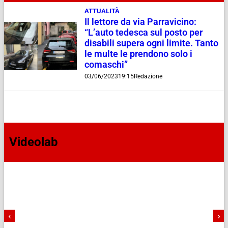
ATTUALITÀ
Il lettore da via Parravicino:
“L’auto tedesca sul posto per
disabili supera ogni limite. Tanto
le multe le prendono solo i
comaschi”
03/06/2023
19:15
Redazione
Videolab
‹
›