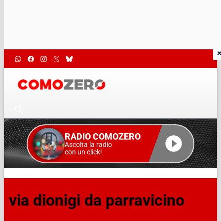
RADIO COMOZERO
Ascolta la radio
con un click!
via dionigi da parravicino