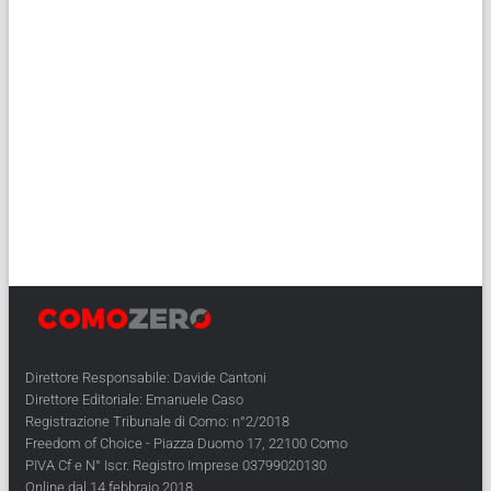
Direttore Responsabile: Davide Cantoni
Direttore Editoriale: Emanuele Caso
Registrazione Tribunale di Como: n°2/2018
Freedom of Choice - Piazza Duomo 17, 22100 Como
PIVA Cf e N° Iscr. Registro Imprese 03799020130
Online dal 14 febbraio 2018