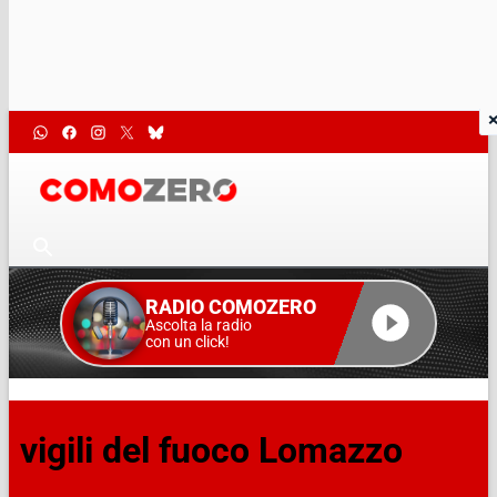
RADIO COMOZERO
Ascolta la radio
con un click!
vigili del fuoco Lomazzo