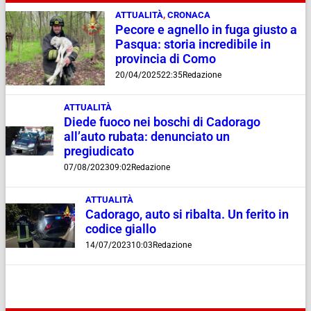
ATTUALITÀ
,
CRONACA
Pecore e agnello in fuga giusto a
Pasqua: storia incredibile in
provincia di Como
20/04/2025
22:35
Redazione
ATTUALITÀ
Diede fuoco nei boschi di Cadorago
all’auto rubata: denunciato un
pregiudicato
07/08/2023
09:02
Redazione
ATTUALITÀ
Cadorago, auto si ribalta. Un ferito in
codice giallo
14/07/2023
10:03
Redazione