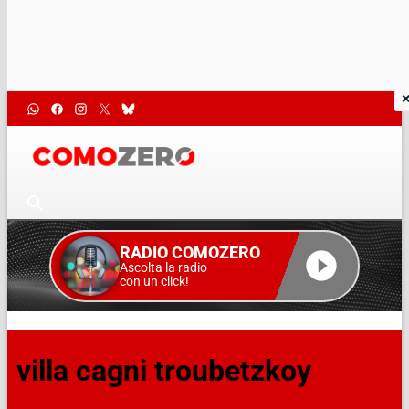
RADIO COMOZERO
Ascolta la radio
con un click!
villa cagni troubetzkoy