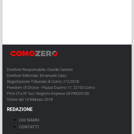
Direttore Responsabile: Davide Cantoni
Direttore Editoriale: Emanuele Caso
Registrazione Tribunale di Como: n°2/2018
Freedom of Choice - Piazza Duomo 17, 22100 Como
PIVA Cf e N° Iscr. Registro Imprese 03799020130
Online dal 14 febbraio 2018
REDAZIONE
CHI SIAMO
CONTATTI