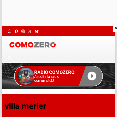
RADIO COMOZERO
Ascolta la radio
con un click!
villa merier