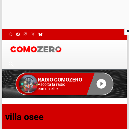
RADIO COMOZERO
Ascolta la radio
con un click!
villa osee