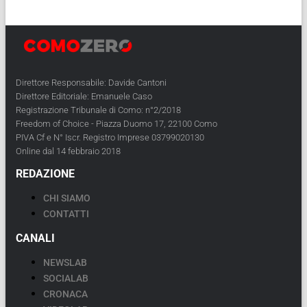
Direttore Responsabile: Davide Cantoni
Direttore Editoriale: Emanuele Caso
Registrazione Tribunale di Como: n°2/2018
Freedom of Choice - Piazza Duomo 17, 22100 Como
PIVA Cf e N° Iscr. Registro Imprese 03799020130
Online dal 14 febbraio 2018
REDAZIONE
CHI SIAMO
CONTATTI
CANALI
NEWSLAB
SOCIALAB
CRONACA