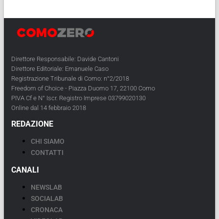
Direttore Responsabile: Davide Cantoni
Direttore Editoriale: Emanuele Caso
Registrazione Tribunale di Como: n°2/2018
Freedom of Choice - Piazza Duomo 17, 22100 Como
PIVA Cf e N° Iscr. Registro Imprese 03799020130
Online dal 14 febbraio 2018
REDAZIONE
CHI SIAMO
CONTATTI
CANALI
NEWSLAB
SOCIALAB
CRONACA