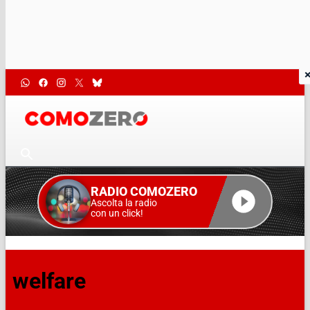
RADIO COMOZERO
Ascolta la radio
con un click!
welfare