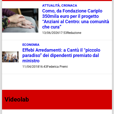
ATTUALITÀ
,
CRONACA
Como, da Fondazione Cariplo
350mila euro per il progetto
“Anziani al Centro: una comunità
che cura”
13/06/2026
17:53
Redazione
ECONOMIA
Effebi Arredamenti: a Cantù il “piccolo
paradiso” dei dipendenti premiato dal
ministro
11/04/2018
16:43
Federica Premi
Videolab