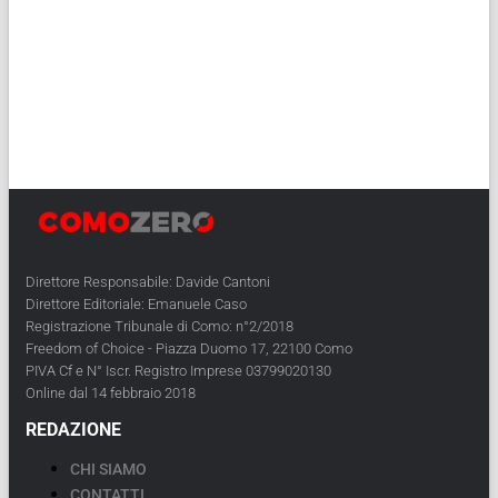
Direttore Responsabile: Davide Cantoni
Direttore Editoriale: Emanuele Caso
Registrazione Tribunale di Como: n°2/2018
Freedom of Choice - Piazza Duomo 17, 22100 Como
PIVA Cf e N° Iscr. Registro Imprese 03799020130
Online dal 14 febbraio 2018
REDAZIONE
CHI SIAMO
CONTATTI