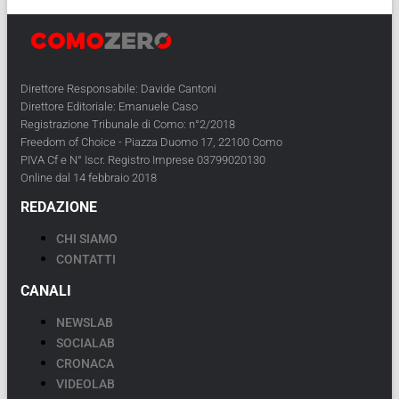
Direttore Responsabile: Davide Cantoni
Direttore Editoriale: Emanuele Caso
Registrazione Tribunale di Como: n°2/2018
Freedom of Choice - Piazza Duomo 17, 22100 Como
PIVA Cf e N° Iscr. Registro Imprese 03799020130
Online dal 14 febbraio 2018
REDAZIONE
CHI SIAMO
CONTATTI
CANALI
NEWSLAB
SOCIALAB
CRONACA
VIDEOLAB