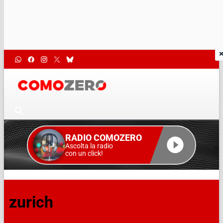
RADIO COMOZERO
Ascolta la radio
con un click!
zurich