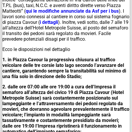
T.P.L (bus), taxi, N.C.C. e aventi diritto dirette verso Piazza
Matteotti” (
qui le modifiche annunciate da Asf per i bus
). I
lavori sono connessi al cantiere in corso sul sistema fognario
di piazza Cavour (
i dettagli
). Inoltre, vedi sotto, dalle 7 alle 19
all’altezza dell’Hotel Metropole Suisse, al posto del semaforo
il transito dei pedoni sarà regolato da movieri. Facile
prevedere potenziali disagi per il traffico.
Ecco le disposizioni nel dettaglio
1. in Piazza Cavour la progressiva chiusura al traffico
veicolare delle tre corsie lato lago secondo l’avanzare del
cantiere, garantendo sempre la transitabilità sul minimo di
una fila solo in direzione dello Stadio;
2. dalle ore 07:00 alle ore 19:00 a cura dell’Impresa il
semaforo all’altezza del civico 19 di Piazza Cavour (Hotel
Metropole Suisse) sarà costantemente posizionato sul
lampeggiante e l’attraversamento dei pedoni regolato da
movieri, che dovranno agevolare prevalentemente il traffico
veicolare; l’impianto in modalità lampeggiante sarà
tassativamente e costantemente presidiato da movieri;
dalle ore 19:00 l’Impresa ripristinerà il funzionamento in
automatico dell’impianto semaforico;