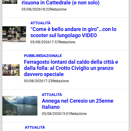
risuona in Cattedrale (e non solo)
05/08/2026
18:22
Redazione
ATTUALITÀ
“Come è bello andare in giro”…con lo
scooter sul lungolago VIDEO
05/08/2026
17:57
Redazione
PUBBLIREDAZIONALE
Ferragosto lontani dal caldo della città e
dalla folla: al Crotto Civiglio un pranzo
davvero speciale
05/08/2026
17:23
Redazione
ATTUALITÀ
Annega nel Ceresio un 25enne
italiano
05/08/2026
15:01
Redazione
ATTUALITÀ