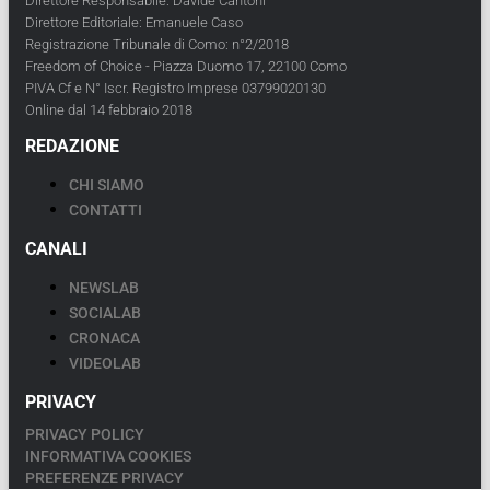
Direttore Responsabile: Davide Cantoni
Direttore Editoriale: Emanuele Caso
Registrazione Tribunale di Como: n°2/2018
Freedom of Choice - Piazza Duomo 17, 22100 Como
PIVA Cf e N° Iscr. Registro Imprese 03799020130
Online dal 14 febbraio 2018
REDAZIONE
CHI SIAMO
CONTATTI
CANALI
NEWSLAB
SOCIALAB
CRONACA
VIDEOLAB
PRIVACY
PRIVACY POLICY
INFORMATIVA COOKIES
PREFERENZE PRIVACY