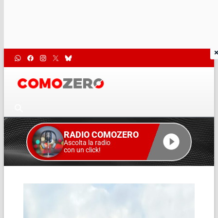
RADIO COMOZERO
Ascolta la radio
con un click!