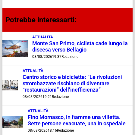
Potrebbe interessarti:
ATTUALITÀ
Monte San Primo, ciclista cade lungo la
discesa verso Bellagio
08/08/2026
19:37
Redazione
ATTUALITÀ
Centro storico e biciclette: “Le rivoluzioni
strombazzate rischiano di diventare
“restaurazioni” dell’inefficienza”
08/08/2026
19:21
Redazione
ATTUALITÀ
Fino Mornasco, in fiamme una villetta.
Sette persone evacuate, una in ospedale
08/08/2026
18:16
Redazione