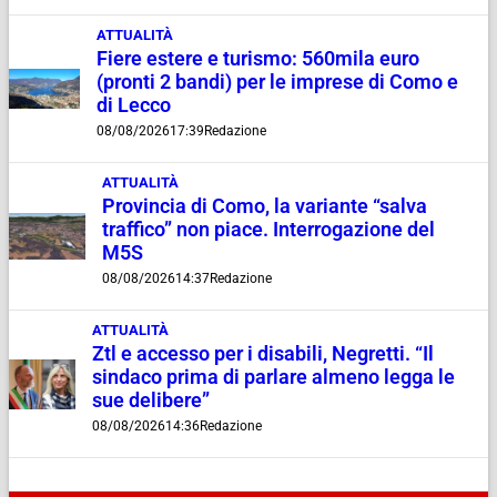
ATTUALITÀ
Fiere estere e turismo: 560mila euro
(pronti 2 bandi) per le imprese di Como e
di Lecco
08/08/2026
17:39
Redazione
ATTUALITÀ
Provincia di Como, la variante “salva
traffico” non piace. Interrogazione del
M5S
08/08/2026
14:37
Redazione
ATTUALITÀ
Ztl e accesso per i disabili, Negretti. “Il
sindaco prima di parlare almeno legga le
sue delibere”
08/08/2026
14:36
Redazione