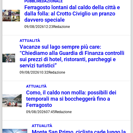
PUBBLIREDAZIONALE
Ferragosto lontani dal caldo della città e
dalla folla: al Crotto Civiglio un pranzo
davvero speciale
09/08/2026
12:23
Redazione
ATTUALITÀ
Vacanze sul lago sempre più care:
“Chiediamo alla Guardia di Finanza controlli
sui prezzi di hotel, ristoranti, parcheggi e
servizi turistici”
09/08/2026
10:32
Redazione
ATTUALITÀ
Como, il caldo non molla: possibili dei
temporali ma si boccheggerà fino a
Ferragosto
09/08/2026
07:45
Redazione
ATTUALITÀ
Monte San Primo, ciclista cade lungo la