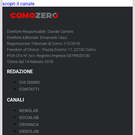
scopri il canale
Direttore Responsabile: Davide Cantoni
Direttore Editoriale: Emanuele Caso
Registrazione Tribunale di Como: n°2/2018
Freedom of Choice - Piazza Duomo 17, 22100 Como
PIVA Cf e N° Iscr. Registro Imprese 03799020130
Online dal 14 febbraio 2018
REDAZIONE
CHI SIAMO
CONTATTI
CANALI
NEWSLAB
SOCIALAB
CRONACA
VIDEOLAB