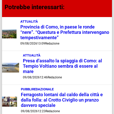
Potrebbe interessarti:
ATTUALITÀ
Provincia di Como, in paese le ronde
“nere”. “Questura e Prefettura intervengano
tempestivamente”
09/08/2026
13:09
Redazione
ATTUALITÀ
Presa d’assalto la spiaggia di Como: al
Tempio Voltiano sembra di essere al
mare
09/08/2026
12:46
Redazione
PUBBLIREDAZIONALE
Ferragosto lontani dal caldo della città e
dalla folla: al Crotto Civiglio un pranzo
davvero speciale
09/08/2026
12:23
Redazione