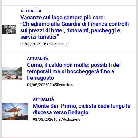
ATTUALITÀ
Vacanze sul lago sempre più care:
“Chiediamo alla Guardia di Finanza controlli
sui prezzi di hotel, ristoranti, parcheggi e
servizi turistici”
09/08/2026
10:32
Redazione
ATTUALITÀ
Como, il caldo non molla: possibili dei
temporali ma si boccheggerà fino a
Ferragosto
09/08/2026
07:45
Redazione
ATTUALITÀ
Monte San Primo, ciclista cade lungo la
discesa verso Bellagio
08/08/2026
19:37
Redazione