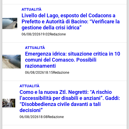
ATTUALITÀ
Livello del Lago, esposto del Codacons a
Prefetto e Autorità di Bacino: “Verificare la
gestione della crisi idrica”
06/08/2026
19:02
Redazione
ATTUALITÀ
Emergenza idrica: situazione critica in 10
comuni del Comasco. Possibili
razionamenti
06/08/2026
18:15
Redazione
ATTUALITÀ
Como e la nuova Ztl. Negretti: “A rischio
l’accessibilità per disabili e anziani”. Gaddi:
“Disobbedienza civile davanti a tali
decisioni”
06/08/2026
18:08
Redazione