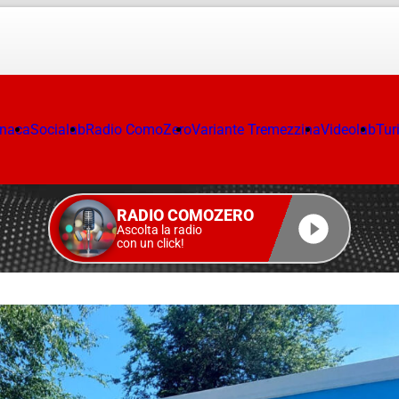
onaca
Socialab
Radio ComoZero
Variante Tremezzina
Videolab
Tur
RADIO COMOZERO
Ascolta la radio
con un click!