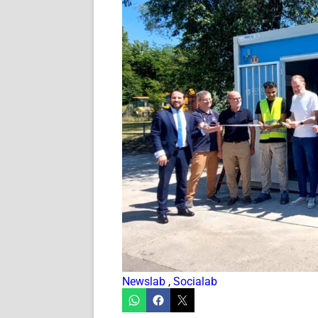
Newslab
,
Socialab