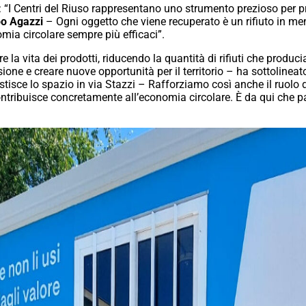
to: “I Centri del Riuso rappresentano uno strumento prezioso pe
po Agazzi
– Ogni oggetto che viene recuperato è un rifiuto in men
omia circolare sempre più efficaci”.
e la vita dei prodotti, riducendo la quantità di rifiuti che produc
sione e creare nuove opportunità per il territorio – ha sottolinea
isce lo spazio in via Stazzi – Rafforziamo così anche il ruolo d
ontribuisce concretamente all’economia circolare. È da qui ch