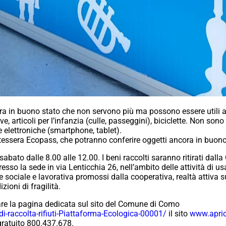
a in buono stato che non servono più ma possono essere utili ad a
ve, articoli per l’infanzia (culle, passeggini), biciclette. Non son
 elettroniche (smartphone, tablet).
i tessera Ecopass, che potranno conferire oggetti ancora in buono
 sabato dalle 8.00 alle 12.00. I beni raccolti saranno ritirati dall
esso la sede in via Lenticchia 26, nell’ambito delle attività di usa
ne sociale e lavorativa promossi dalla cooperativa, realtà attiva 
zioni di fragilità.
tare la pagina dedicata sul sito del Comune di Como
di-raccolta-
rifiuti-Piattaforma-Ecologica-
00001/
il sito
www.apric
ratuito 800.437.678.