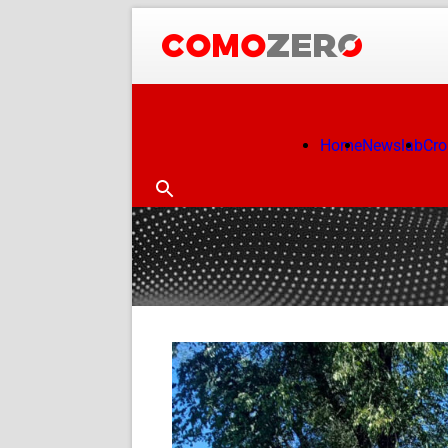
Home
Newslab
Cr