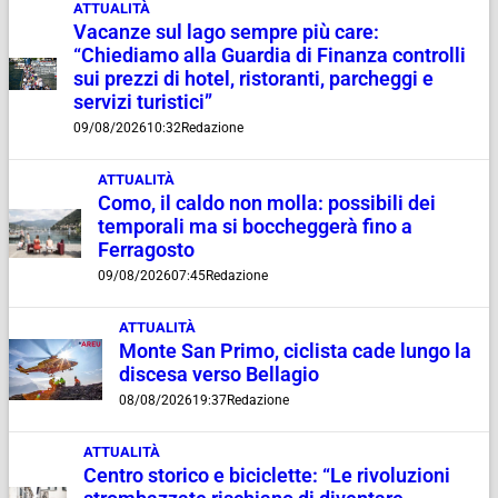
ATTUALITÀ
Vacanze sul lago sempre più care:
“Chiediamo alla Guardia di Finanza controlli
sui prezzi di hotel, ristoranti, parcheggi e
servizi turistici”
09/08/2026
10:32
Redazione
ATTUALITÀ
Como, il caldo non molla: possibili dei
temporali ma si boccheggerà fino a
Ferragosto
09/08/2026
07:45
Redazione
ATTUALITÀ
Monte San Primo, ciclista cade lungo la
discesa verso Bellagio
08/08/2026
19:37
Redazione
ATTUALITÀ
Centro storico e biciclette: “Le rivoluzioni