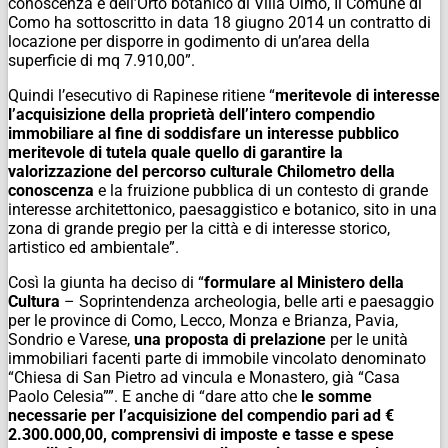
conoscenza e dell’Orto botanico di Villa Olmo, Il Comune di
Como ha sottoscritto in data 18 giugno 2014 un contratto di
locazione per disporre in godimento di un’area della
superficie di mq 7.910,00”.
Quindi l’esecutivo di Rapinese ritiene “
meritevole di interesse
l’acquisizione della proprietà dell’intero compendio
immobiliare al fine di soddisfare un interesse pubblico
meritevole di tutela quale quello di garantire la
valorizzazione del percorso culturale Chilometro della
conoscenza
e la fruizione pubblica di un contesto di grande
interesse architettonico, paesaggistico e botanico, sito in una
zona di grande pregio per la città e di interesse storico,
artistico ed ambientale”.
Così la giunta ha deciso di “
formulare al Ministero della
Cultura
– Soprintendenza archeologia, belle arti e paesaggio
per le province di Como, Lecco, Monza e Brianza, Pavia,
Sondrio e Varese,
una proposta di prelazione
per le unità
immobiliari facenti parte di immobile vincolato denominato
“Chiesa di San Pietro ad vincula e Monastero, già “Casa
Paolo Celesia””. E anche di “dare atto che
le somme
necessarie per l’acquisizione del compendio pari ad €
2.300.000,00, comprensivi di imposte e tasse e spese