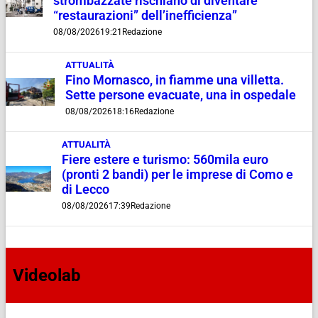
strombazzate rischiano di diventare
“restaurazioni” dell’inefficienza”
08/08/2026
19:21
Redazione
ATTUALITÀ
Fino Mornasco, in fiamme una villetta.
Sette persone evacuate, una in ospedale
08/08/2026
18:16
Redazione
ATTUALITÀ
Fiere estere e turismo: 560mila euro
(pronti 2 bandi) per le imprese di Como e
di Lecco
08/08/2026
17:39
Redazione
Videolab