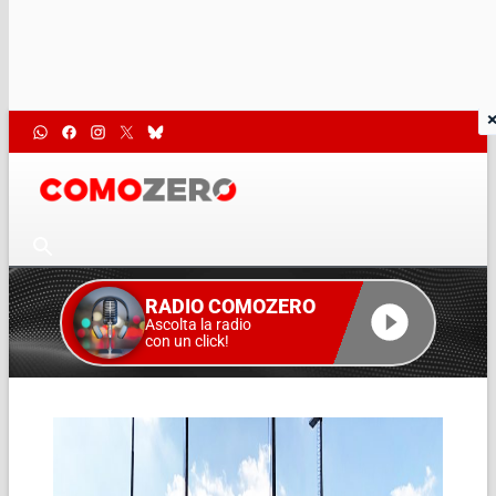
RADIO COMOZERO
Ascolta la radio
con un click!