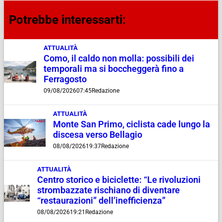
Potrebbe interessarti:
ATTUALITÀ
Como, il caldo non molla: possibili dei
temporali ma si boccheggerà fino a
Ferragosto
09/08/2026
07:45
Redazione
ATTUALITÀ
Monte San Primo, ciclista cade lungo la
discesa verso Bellagio
08/08/2026
19:37
Redazione
ATTUALITÀ
Centro storico e biciclette: “Le rivoluzioni
strombazzate rischiano di diventare
“restaurazioni” dell’inefficienza”
08/08/2026
19:21
Redazione