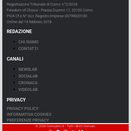
Registrazione Tribunale di Como: n°2/2018
Freedom of Choice - Piazza Duomo 17, 22100 Como
PIVA Cf e N° Iscr. Registro Imprese 03799020130
Online dal 14 febbraio 2018
REDAZIONE
CHI SIAMO
CONTATTI
CANALI
NEWSLAB
SOCIALAB
CRONACA
VIDEOLAB
PRIVACY
PRIVACY POLICY
INFORMATIVA COOKIES
PREFERENZE PRIVACY
© 2026 Comozero.it - Tutti i diritti riservati.