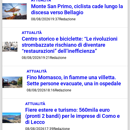
ATTUALITÀ
Monte San Primo, ciclista cade lungo la
discesa verso Bellagio
08/08/2026
19:37
Redazione
ATTUALITÀ
Centro storico e biciclette: “Le rivoluzioni
strombazzate rischiano di diventare
“restaurazioni” dell’inefficienza”
08/08/2026
19:21
Redazione
ATTUALITÀ
Fino Mornasco, in fiamme una villetta.
Sette persone evacuate, una in ospedale
08/08/2026
18:16
Redazione
ATTUALITÀ
Fiere estere e turismo: 560mila euro
(pronti 2 bandi) per le imprese di Como e
di Lecco
08/08/2026
17:39
Redazione