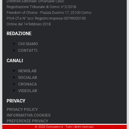
Direttore Editoriale: Emanuele Caso
Registrazione Tribunale di Como: n°2/2018
Freedom of Choice - Piazza Duomo 17, 22100 Como
PIVA Cf e N° Iscr. Registro Imprese 03799020130
Online dal 14 febbraio 2018
REDAZIONE
CHI SIAMO
CONTATTI
CANALI
NEWSLAB
SOCIALAB
CRONACA
VIDEOLAB
PRIVACY
PRIVACY POLICY
INFORMATIVA COOKIES
PREFERENZE PRIVACY
© 2026 Comozero.it - Tutti i diritti riservati.