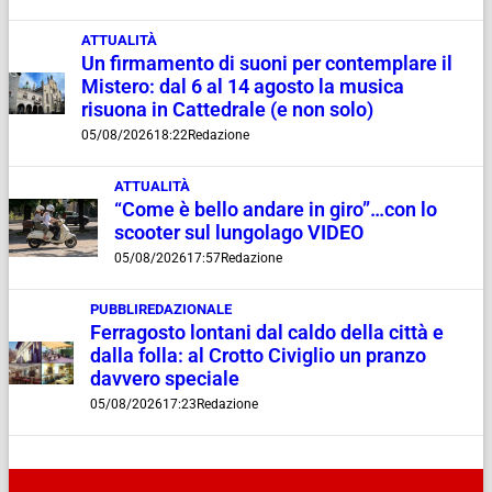
ATTUALITÀ
Un firmamento di suoni per contemplare il
Mistero: dal 6 al 14 agosto la musica
risuona in Cattedrale (e non solo)
05/08/2026
18:22
Redazione
ATTUALITÀ
“Come è bello andare in giro”…con lo
scooter sul lungolago VIDEO
05/08/2026
17:57
Redazione
PUBBLIREDAZIONALE
Ferragosto lontani dal caldo della città e
dalla folla: al Crotto Civiglio un pranzo
davvero speciale
05/08/2026
17:23
Redazione