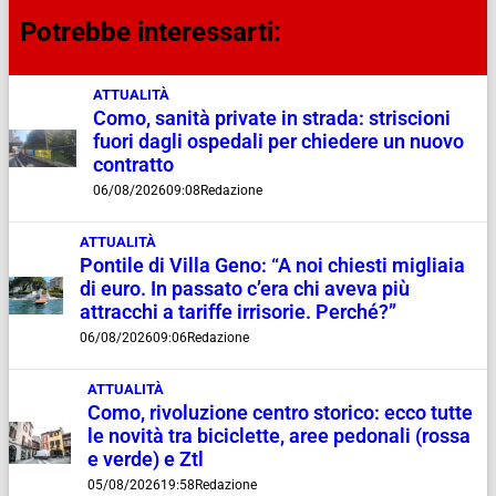
Potrebbe interessarti:
ATTUALITÀ
Como, sanità private in strada: striscioni
fuori dagli ospedali per chiedere un nuovo
contratto
06/08/2026
09:08
Redazione
ATTUALITÀ
Pontile di Villa Geno: “A noi chiesti migliaia
di euro. In passato c’era chi aveva più
attracchi a tariffe irrisorie. Perché?”
06/08/2026
09:06
Redazione
ATTUALITÀ
Como, rivoluzione centro storico: ecco tutte
le novità tra biciclette, aree pedonali (rossa
e verde) e Ztl
05/08/2026
19:58
Redazione