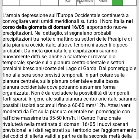
L’ampia depressione sull’Europa Occidentale continuerà a
convogliare venti umidi meridionali su tutto il Nord Italia
nel
corso della giornata di domani 16/05
, apportando nuove
precipitazioni. Nel dettaglio, si segnalano probabili
precipitazioni tra notte e mattino su settori delle Prealpi e di
alta pianura occidentale, altrove fenomeni assenti o poco
probabili. Da metà giornata le precipitazioni saranno
nuovamente diffuse, anche a carattere di rovescio o
temporale, specie sulla pianura centro-orientale e settori
prealpini bresciani/coste del Lago di Garda. Dal pomeriggio e
ﬁno alla sera sono previsti temporali, in particolare sulla
pianura centrale, sulla pianura orientale e sulla bassa
pianura occidentale dove potranno assumere forma
organizzata. Non è da escludere la possibilità di temporali
forti sparsi. In generale sulla pianura centro-orientale saranno
possibili isolati accumuli ﬁno a 60-80 mm/12h. Attesi venti
moderati da Est sulla pianura orientale nel pomeriggio con
rafﬁche massime tra 35-50 km/h. Il Centro Funzionale
rivaluterà nella mattinata di domani 16/05 i nuovi scenari
previsionali e i dati registrati sul territorio per l’aggiornamento
dei codici di allerta validi a partire dalla seconda metà della