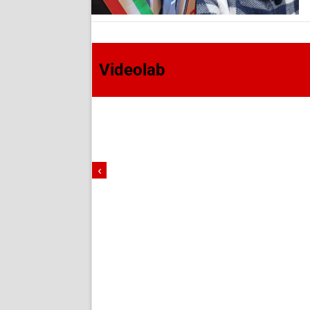
Videolab
‹