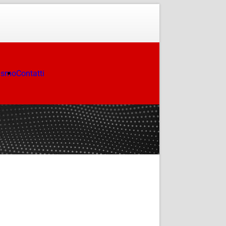
ismo
Contatti