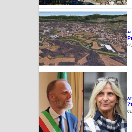
AT
Pr
08
AT
Zt
08