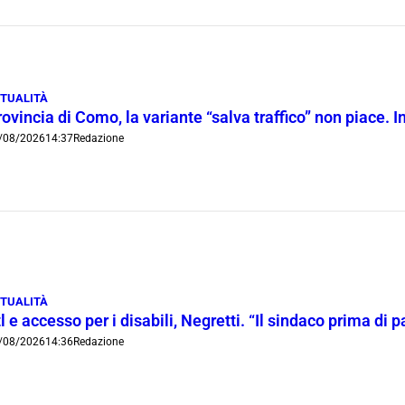
TUALITÀ
ovincia di Como, la variante “salva traffico” non piace.
/08/2026
14:37
Redazione
TUALITÀ
l e accesso per i disabili, Negretti. “Il sindaco prima di
/08/2026
14:36
Redazione