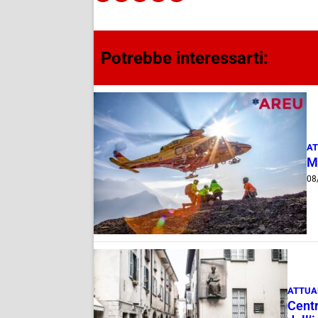
Potrebbe interessarti:
AT
M
08
ATTUA
Centr