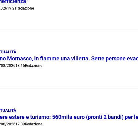
inefficienza”
2026
19:21
Redazione
TUALITÀ
ino Mornasco, in fiamme una villetta. Sette persone eva
/08/2026
18:16
Redazione
TUALITÀ
ere estere e turismo: 560mila euro (pronti 2 bandi) per 
/08/2026
17:39
Redazione