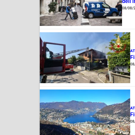
dell’
08/08/
AT
F
08
AT
Fi
08