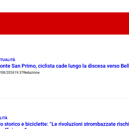
TUALITÀ
onte San Primo, ciclista cade lungo la discesa verso Bel
/08/2026
19:37
Redazione
LITÀ
o storico e biciclette: “Le rivoluzioni strombazzate risch