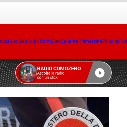
onaca
Socialab
Radio ComoZero
Variante Tremezzina
Videolab
Tur
RADIO COMOZERO
Ascolta la radio
con un click!