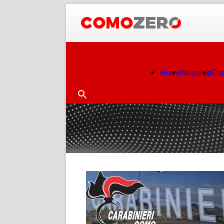
Home
Newslab
Cr