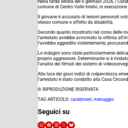
Nella tarda serata del 6 gennaio 2026, i Carab
comune di Centro Valle Intelvi, in esecuzione 
Il giovane è accusato di lesioni personali vo
stesso comune e affetto da disabilità.
Secondo quanto ricostruito nel corso delle in
l’arrestato avrebbe avvicinato la vittima all’
l’avrebbe aggredito violentemente, procurando
Le indagini sono state particolarmente delicat
proprio aggressore. Determinante si è rivelata 
l’analisi dei filmati dei sistemi di videosorve
Alla luce dei gravi indizi di colpevolezza eme
l’arrestato è stato condotto alla Casa Circon
© RIPRODUZIONE RISERVATA
TAG ARTICOLO:
carabinieri
,
menaggio
Seguici su