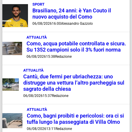
SPORT
Brasiliano, 24 anni: è Yan Couto il
nuovo acquisto del Como
06/08/2026
16:00
Alessandro Gazzolo
ATTUALITÀ
Como, acqua potabile controllata e sicura.
Su 1352 campioni solo il 3% fuori norma
06/08/2026
15:38
Redazione
ATTUALITÀ
Cantù, due fermi per ubriachezza: uno
distrugge una vettura l’altro parcheggia sul
sagrato della chiesa
06/08/2026
15:37
Redazione
ATTUALITÀ
Como, bagni proibiti e pericolosi: ora ci si
tuffa lungo la passeggiata di Villa Olmo
06/08/2026
13:11
Redazione