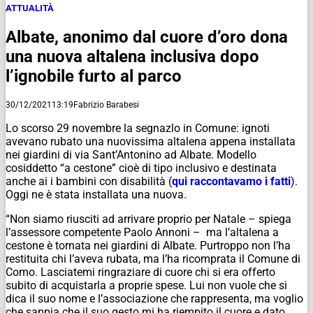
ATTUALITÀ
Albate, anonimo dal cuore d’oro dona
una nuova altalena inclusiva dopo
l’ignobile furto al parco
30/12/2021
13:19
Fabrizio Barabesi
Lo scorso 29 novembre la segnazlo in Comune: ignoti
avevano rubato una nuovissima altalena appena installata
nei giardini di via Sant’Antonino ad Albate. Modello
cosiddetto “a cestone” cioè di tipo inclusivo e destinata
anche ai i bambini con disabilità (
qui raccontavamo i fatti
).
Oggi ne è stata installata una nuova.
“Non siamo riusciti ad arrivare proprio per Natale – spiega
l’assessore competente Paolo Annoni – ma l’altalena a
cestone è tornata nei giardini di Albate. Purtroppo non l’ha
restituita chi l’aveva rubata, ma l’ha ricomprata il Comune di
Como. Lasciatemi ringraziare di cuore chi si era offerto
subito di acquistarla a proprie spese. Lui non vuole che si
dica il suo nome e l’associazione che rappresenta, ma voglio
che sappia che il suo gesto mi ha riempito il cuore e dato