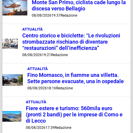
Monte San Primo, ciclista cade lungo la
discesa verso Bellagio
08/08/2026
19:37
Redazione
ATTUALITÀ
Centro storico e biciclette: “Le rivoluzioni
strombazzate rischiano di diventare
“restaurazioni” dell’inefficienza”
08/08/2026
19:21
Redazione
ATTUALITÀ
Fino Mornasco, in fiamme una villetta.
Sette persone evacuate, una in ospedale
08/08/2026
18:16
Redazione
ATTUALITÀ
Fiere estere e turismo: 560mila euro
(pronti 2 bandi) per le imprese di Como e
di Lecco
08/08/2026
17:39
Redazione