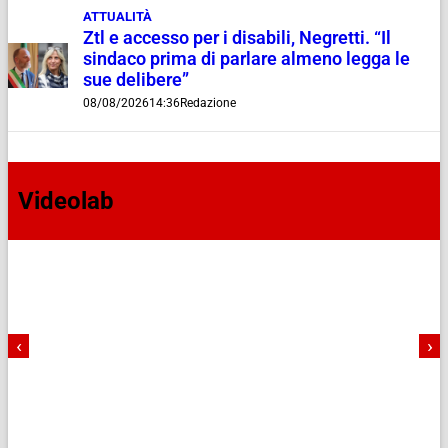
ATTUALITÀ
Ztl e accesso per i disabili, Negretti. “Il
sindaco prima di parlare almeno legga le
sue delibere”
08/08/2026
14:36
Redazione
Videolab
‹
›