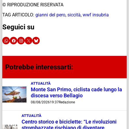
© RIPRODUZIONE RISERVATA
TAG ARTICOLO:
gianni del pero
,
siccità
,
wwf insubria
Seguici su
Potrebbe interessarti:
ATTUALITÀ
Monte San Primo, ciclista cade lungo la
discesa verso Bellagio
08/08/2026
19:37
Redazione
ATTUALITÀ
Centro storico e biciclette: “Le rivoluzioni
strombazzate rischiano di diventare