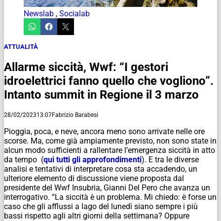
Newslab
,
Socialab
ATTUALITÀ
Allarme siccità, Wwf: “I gestori
idroelettrici fanno quello che vogliono”.
Intanto summit in Regione il 3 marzo
28/02/2023
13:07
Fabrizio Barabesi
Pioggia, poca, e neve, ancora meno sono arrivate nelle ore
scorse. Ma, come già ampiamente previsto, non sono state in
alcun modo sufficienti a rallentare l’emergenza siccità in atto
da tempo (
qui tutti gli approfondimenti
). E tra le diverse
analisi e tentativi di interpretare cosa sta accadendo, un
ulteriore elemento di discussione viene proposta dal
presidente del Wwf Insubria, Gianni Del Pero che avanza un
interrogativo.
“
La siccità è un problema. Mi chiedo: è forse un
caso che gli afflussi a lago del lunedì siano sempre i più
bassi rispetto agli altri giorni della settimana? Oppure