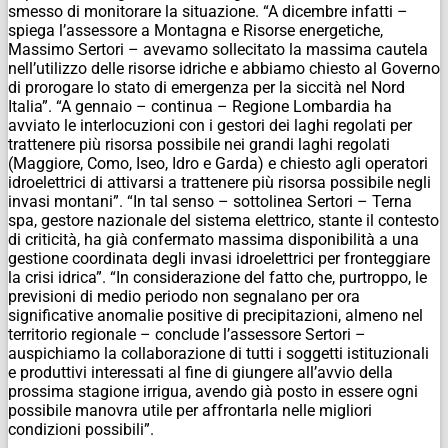
smesso di monitorare la situazione. “A dicembre infatti –
spiega l’assessore a Montagna e Risorse energetiche,
Massimo Sertori – avevamo sollecitato la massima cautela
nell’utilizzo delle risorse idriche e abbiamo chiesto al Governo
di prorogare lo stato di emergenza per la siccità nel Nord
Italia”. “A gennaio – continua – Regione Lombardia ha
avviato le interlocuzioni con i gestori dei laghi regolati per
trattenere più risorsa possibile nei grandi laghi regolati
(Maggiore, Como, Iseo, Idro e Garda) e chiesto agli operatori
idroelettrici di attivarsi a trattenere più risorsa possibile negli
invasi montani”.
“In tal senso – sottolinea Sertori – Terna
spa, gestore nazionale del sistema elettrico, stante il contesto
di criticità, ha già confermato massima disponibilità a una
gestione coordinata degli invasi idroelettrici per fronteggiare
la crisi idrica”. “In considerazione del fatto che, purtroppo, le
previsioni di medio periodo non segnalano per ora
significative anomalie positive di precipitazioni, almeno nel
territorio regionale – conclude l’assessore Sertori –
auspichiamo la collaborazione di tutti i soggetti istituzionali
e produttivi interessati al fine di giungere all’avvio della
prossima stagione irrigua, avendo già posto in essere ogni
possibile manovra utile per affrontarla nelle migliori
condizioni possibili”.