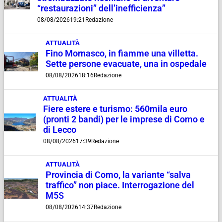
“restaurazioni” dell’inefficienza”
08/08/2026
19:21
Redazione
ATTUALITÀ
Fino Mornasco, in fiamme una villetta.
Sette persone evacuate, una in ospedale
08/08/2026
18:16
Redazione
ATTUALITÀ
Fiere estere e turismo: 560mila euro
(pronti 2 bandi) per le imprese di Como e
di Lecco
08/08/2026
17:39
Redazione
ATTUALITÀ
Provincia di Como, la variante “salva
traffico” non piace. Interrogazione del
M5S
08/08/2026
14:37
Redazione