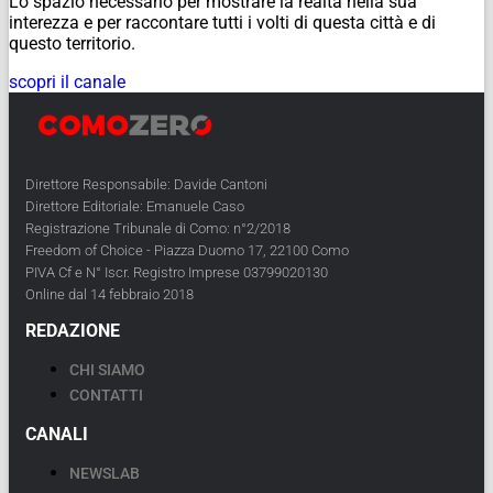
Lo spazio necessario per mostrare la realtà nella sua
interezza e per raccontare tutti i volti di questa città e di
questo territorio.
scopri il canale
Direttore Responsabile: Davide Cantoni
Direttore Editoriale: Emanuele Caso
Registrazione Tribunale di Como: n°2/2018
Freedom of Choice - Piazza Duomo 17, 22100 Como
PIVA Cf e N° Iscr. Registro Imprese 03799020130
Online dal 14 febbraio 2018
REDAZIONE
CHI SIAMO
CONTATTI
CANALI
NEWSLAB