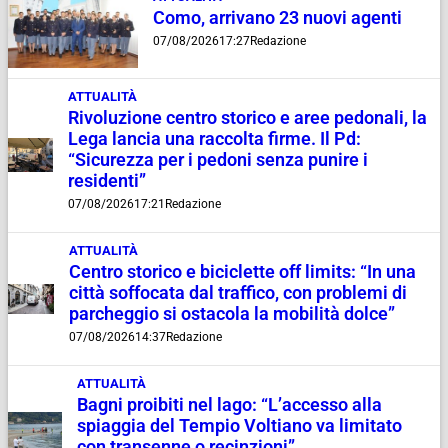
Como, arrivano 23 nuovi agenti
07/08/2026
17:27
Redazione
ATTUALITÀ
Rivoluzione centro storico e aree pedonali, la
Lega lancia una raccolta firme. Il Pd:
“Sicurezza per i pedoni senza punire i
residenti”
07/08/2026
17:21
Redazione
ATTUALITÀ
Centro storico e biciclette off limits: “In una
città soffocata dal traffico, con problemi di
parcheggio si ostacola la mobilità dolce”
07/08/2026
14:37
Redazione
ATTUALITÀ
Bagni proibiti nel lago: “L’accesso alla
spiaggia del Tempio Voltiano va limitato
con transenne o recinzioni”