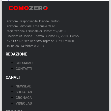
Direttore Responsabile: Davide Cantoni
Direttore Editoriale: Emanuele Caso
Registrazione Tribunale di Como: n°2/2018
Freedom of Choice - Piazza Duomo 17, 22100 Como
PIVA Cf e N° Iscr. Registro Imprese 03799020130
Online dal 14 febbraio 2018
REDAZIONE
CHI SIAMO
CONTATTI
CANALI
NEWSLAB
SOCIALAB
CRONACA
VIDEOLAB