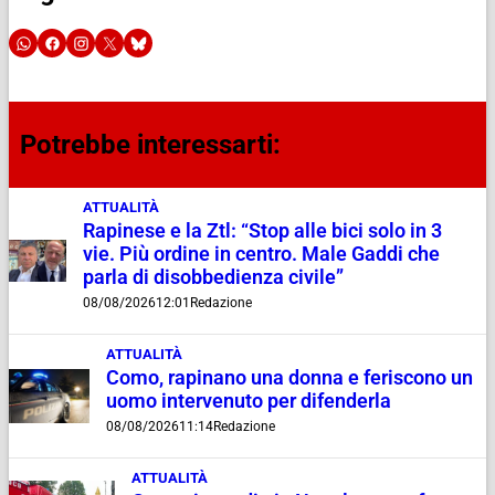
Potrebbe interessarti:
ATTUALITÀ
Rapinese e la Ztl: “Stop alle bici solo in 3
vie. Più ordine in centro. Male Gaddi che
parla di disobbedienza civile”
08/08/2026
12:01
Redazione
ATTUALITÀ
Como, rapinano una donna e feriscono un
uomo intervenuto per difenderla
08/08/2026
11:14
Redazione
ATTUALITÀ