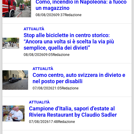
Como, incendio in Napoleona: a fuoco
un magazzino
08/08/2026
09:37
Redazione
ATTUALITÀ
Stop alle biciclette in centro storico:
“Ancora una volta si è scelta la via più
semplice, quella dei divieti”
08/08/2026
09:05
Redazione
ATTUALITÀ
Como centro, auto svizzera in divieto e
nel posto per disabili
07/08/2026
21:05
Redazione
ATTUALITÀ
Campione d’Italia, sapori d’estate al
Riviera Restaurant by Claudio Sadler
07/08/2026
17:48
Redazione