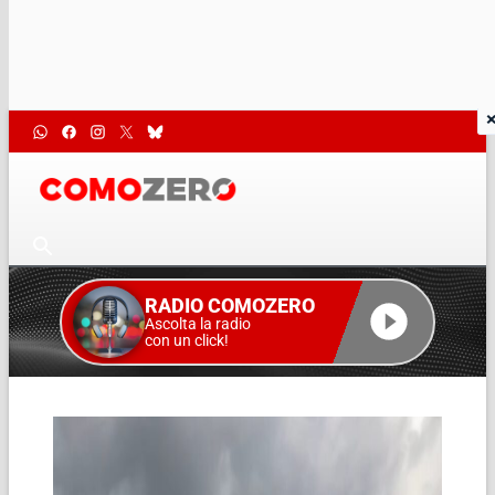
RADIO COMOZERO
Ascolta la radio
con un click!