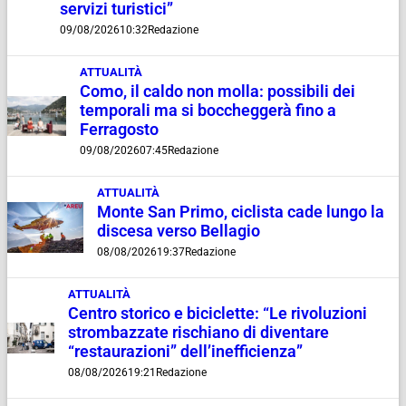
servizi turistici”
09/08/2026
10:32
Redazione
ATTUALITÀ
Como, il caldo non molla: possibili dei
temporali ma si boccheggerà fino a
Ferragosto
09/08/2026
07:45
Redazione
ATTUALITÀ
Monte San Primo, ciclista cade lungo la
discesa verso Bellagio
08/08/2026
19:37
Redazione
ATTUALITÀ
Centro storico e biciclette: “Le rivoluzioni
strombazzate rischiano di diventare
“restaurazioni” dell’inefficienza”
08/08/2026
19:21
Redazione