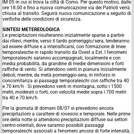
IM 05 in cui si trova la città di Como.
Per questo motivo, dalle
ore 18.00 e fino a nuova comunicazione via dei Patrioti verrà
chiusa al transito. Seguirà nuova comunicazione a seguito di
verifiche delle condizioni di sicurezza.
SINTESI METEREOLOGICA
Le precipitazioni risulteranno inizialmente sparse a partire
dai rilievi, mentre, verso il tardo pomeriggio/sera, tenderanno
ad essere diffuse e a intensificarsi, con formazione di linee
temporalesche in rapido transito da Ovest a Est. I fenomeni
temporaleschi saranno accompagnati, localmente e con
media probabilità, da grandine di medie dimensioni e forti
raffiche di vento. Si attendono venti in pianura inizialmente
deboli, mentre, da metà pomeriggio-sera, in rinforzo in
concomitanza ai passaggi temporaleschi con raffiche tra 40
e 70 km/h . Si prevedono venti in montagna, sotto i 1500
metri, moderati o forti, con velocità medie sopra i 700 metri
tra 40 e 70 km/h.
Per la giornata di domani 08/07 si prevedono ancora
precipitazioni a carattere di rovescio e temporale. Nelle prime
ore della notte si attendono precipitazioni diffuse sui settori
centro-orientali, dove saranno possibili passaggi
temporaleschi associati a fenomeni ancora di forte intensità,