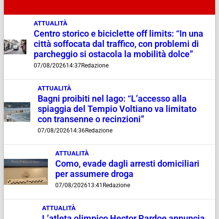
ATTUALITÀ
Centro storico e biciclette off limits: “In una
città soffocata dal traffico, con problemi di
parcheggio si ostacola la mobilità dolce”
07/08/2026
14:37
Redazione
ATTUALITÀ
Bagni proibiti nel lago: “L’accesso alla
spiaggia del Tempio Voltiano va limitato
con transenne o recinzioni”
07/08/2026
14:36
Redazione
ATTUALITÀ
Como, evade dagli arresti domiciliari
per assumere droga
07/08/2026
13:41
Redazione
ATTUALITÀ
L’atleta olimpico Hector Pardoe annuncia