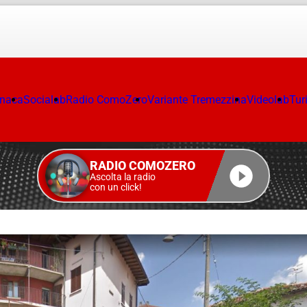
onaca
Socialab
Radio ComoZero
Variante Tremezzina
Videolab
Tur
RADIO COMOZERO
Ascolta la radio
con un click!