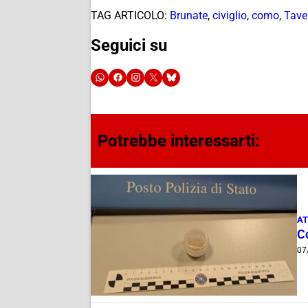
TAG ARTICOLO:
Brunate
,
civiglio
,
como
,
Tave
Seguici su
Potrebbe interessarti:
AT
C
07