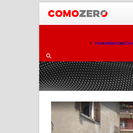
Home
Newslab
Cr