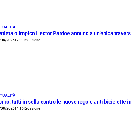
TUALITÀ
’atleta olimpico Hector Pardoe annuncia un’epica traver
/08/2026
12:03
Redazione
TUALITÀ
mo, tutti in sella contro le nuove regole anti biciclette 
/08/2026
11:15
Redazione