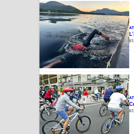
AT
L
07
AT
Co
07