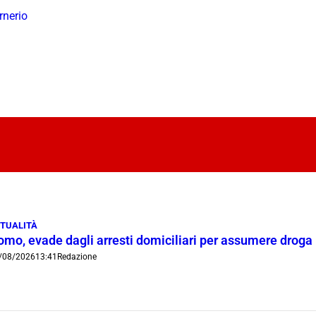
rnerio
TUALITÀ
omo, evade dagli arresti domiciliari per assumere droga
/08/2026
13:41
Redazione