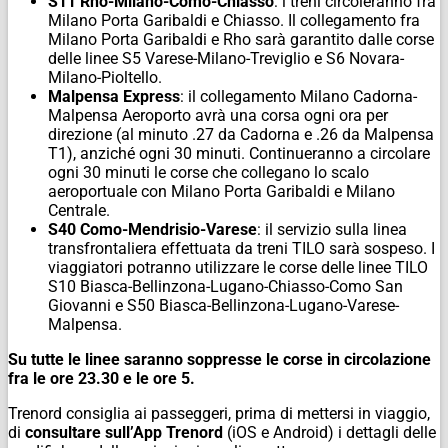
S11 Rho-Milano-Como-Chiasso
: i treni circoleranno fra
Milano Porta Garibaldi e Chiasso. Il collegamento fra
Milano Porta Garibaldi e Rho sarà garantito dalle corse
delle linee S5 Varese-Milano-Treviglio e S6 Novara-
Milano-Pioltello.
Malpensa Express
: il collegamento Milano Cadorna-
Malpensa Aeroporto avrà una corsa ogni ora per
direzione (al minuto .27 da Cadorna e .26 da Malpensa
T1), anziché ogni 30 minuti. Continueranno a circolare
ogni 30 minuti le corse che collegano lo scalo
aeroportuale con Milano Porta Garibaldi e Milano
Centrale.
S40 Como-Mendrisio-Varese
: il servizio sulla linea
transfrontaliera effettuata da treni TILO sarà sospeso. I
viaggiatori potranno utilizzare le corse delle linee TILO
S10 Biasca-Bellinzona-Lugano-Chiasso-Como San
Giovanni e S50 Biasca-Bellinzona-Lugano-Varese-
Malpensa.
Su tutte le linee saranno soppresse le corse in circolazione
fra le ore 23.30 e le ore 5.
Trenord consiglia ai passeggeri, prima di mettersi in viaggio,
di
consultare sull’App Trenord
(iOS e Android) i dettagli delle