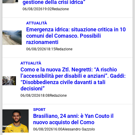
gestione della crisi idrica”
06/08/2026
19:02
Redazione
ATTUALITÀ
Emergenza idrica: situazione critica in 10
comuni del Comasco. Possibili
razionamenti
06/08/2026
18:15
Redazione
ATTUALITÀ
Como e la nuova Ztl. Negretti: “A rischio
l’accessibilità per disabili e anziani”. Gaddi:
“Disobbedienza civile davanti a tali
decisioni”
06/08/2026
18:08
Redazione
SPORT
Brasiliano, 24 anni: è Yan Couto il
nuovo acquisto del Como
06/08/2026
16:00
Alessandro Gazzolo