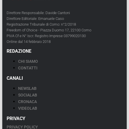
Direttore Responsabile: Davide Cantoni
Direttore Editoriale: Emanuele Caso
Registrazione Tribunale di Como: n°2/2018
Freedom of Choice - Piazza Duomo 17, 22100 Como
PIVA Cf e N° Iscr. Registro Imprese 03799020130
Online dal 14 febbraio 2018
REDAZIONE
CHI SIAMO
CONTATTI
CANALI
NEWSLAB
SOCIALAB
CRONACA
VIDEOLAB
PRIVACY
PRIVACY POLICY