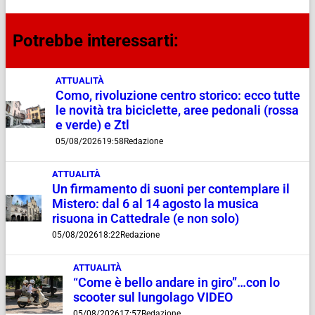
Potrebbe interessarti:
ATTUALITÀ
Como, rivoluzione centro storico: ecco tutte
le novità tra biciclette, aree pedonali (rossa
e verde) e Ztl
05/08/2026
19:58
Redazione
ATTUALITÀ
Un firmamento di suoni per contemplare il
Mistero: dal 6 al 14 agosto la musica
risuona in Cattedrale (e non solo)
05/08/2026
18:22
Redazione
ATTUALITÀ
“Come è bello andare in giro”…con lo
scooter sul lungolago VIDEO
05/08/2026
17:57
Redazione