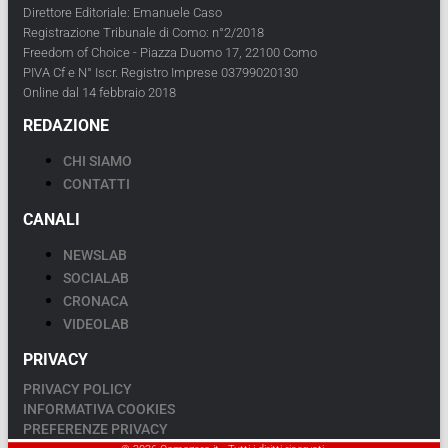
Direttore Editoriale: Emanuele Caso
Registrazione Tribunale di Como: n°2/2018
Freedom of Choice - Piazza Duomo 17, 22100 Como
PIVA Cf e N° Iscr. Registro Imprese 03799020130
Online dal 14 febbraio 2018
REDAZIONE
CHI SIAMO
CONTATTI
CANALI
NEWSLAB
SOCIALAB
CRONACA
VIDEOLAB
PRIVACY
PRIVACY POLICY
INFORMATIVA COOKIES
PREFERENZE PRIVACY